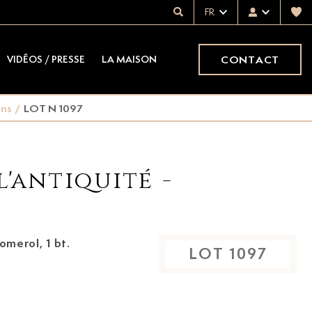
FR
CONTACT
VIDÉOS / PRESSE
LA MAISON
ins
/
LOT N 1097
l'antiquité -
omerol, 1 bt.
LOT
1097