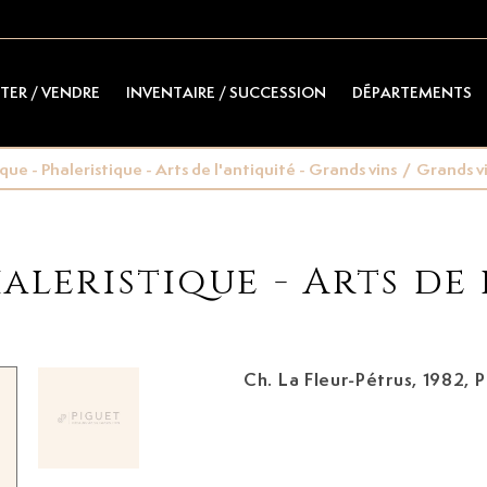
TER / VENDRE
INVENTAIRE / SUCCESSION
DÉPARTEMENTS
e - Phaleristique - Arts de l'antiquité - Grands vins
/
Grands v
leristique - Arts de 
Ch. La Fleur-Pétrus, 1982,
P