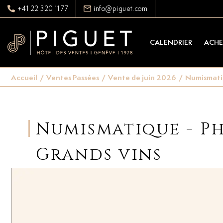
+41 22 320 11 77
info@piguet.com
CALENDRIER
ACHE
Accueil
/
Ventes Passées
/
Vente de juin 2026
/
Numismatiqu
Numismatique - Pha
Grands vins