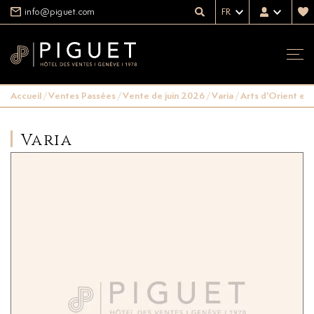
info@piguet.com
FR
Accueil
/
Ventes Passées
/
Vente de juin 2026
/
Varia
/
Arts d'Orient et
Varia