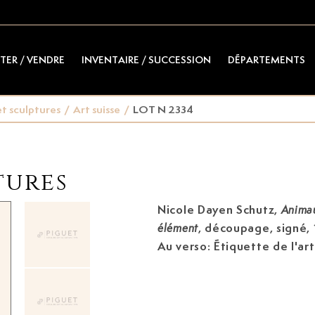
TER / VENDRE
INVENTAIRE / SUCCESSION
DÉPARTEMENTS
t sculptures
/
Art suisse
/
LOT N 2334
tures
Nicole Dayen Schutz,
Animau
, découpage, signé,
élément
Au verso: Étiquette de l'art