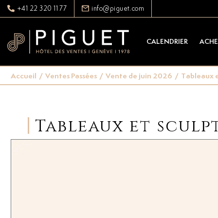
+41 22 320 11 77
info@piguet.com
CALENDRIER
ACHE
Accueil
/
Ventes Passées
/
Vente de juin 2026
/
Tableaux e
Tableaux et sculp