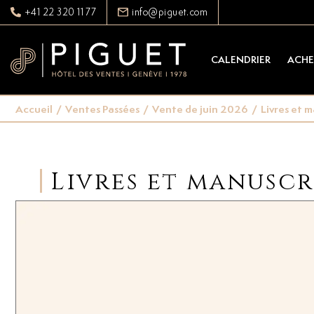
+41 22 320 11 77
info@piguet.com
CALENDRIER
ACHE
Accueil
/
Ventes Passées
/
Vente de juin 2026
/
Livres et m
Livres et manuscr