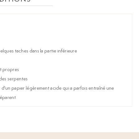
lques taches dans la partie inférieure
t propres
 des serpentes
d'un papier légèrement acide qui a parfois entraîné une
séparent