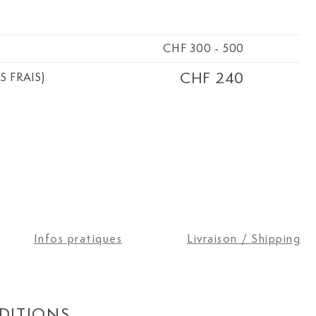
 de l'auteur gravé
tion tirée à 840
 grand vélin teinté.
CHF 300
-
500
ichi de 24 dessins
gnés de Roger
CHF 240
S FRAIS)
veur suisse né en
é
Infos pratiques
Livraison / Shipping
DITIONS