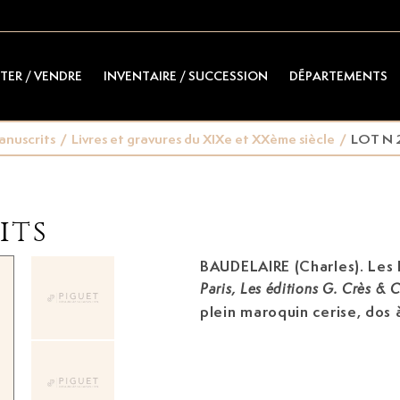
TER / VENDRE
INVENTAIRE / SUCCESSION
DÉPARTEMENTS
anuscrits
/
Livres et gravures du XIXe et XXème siècle
/
LOT N 
its
BAUDELAIRE (Charles). Les 
Paris, Les éditions G. Crès & C
plein maroquin cerise, dos 
auteur et titre en lettres d
bordure intérieure à triple 
). Édition publiée s
d'époque