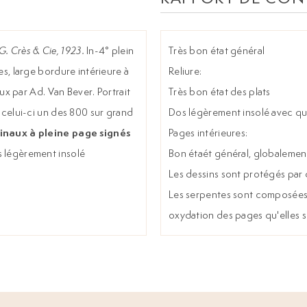
 G. Crès & Cie, 1923.
In-4° plein
Très bon état général
ées, large bordure intérieure à
Reliure:
aux par Ad. Van Bever. Portrait
Très bon état des plats
, celui-ci un des 800 sur grand
Dos légèrement insolé avec que
ginaux à pleine page signés
Pages intérieures:
os légèrement insolé
Bon étaét général, globalemen
Les dessins sont protégés par
Les serpentes sont composées 
oxydation des pages qu'elles 