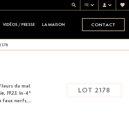
FR
CONTACT
VIDÉOS / PRESSE
LA MAISON
2178
Fleurs du mal.
LOT
2178
In-4°
ie, 1923.
à faux nerfs,
orées, large
filet doré (
Reliure
ur les originaux