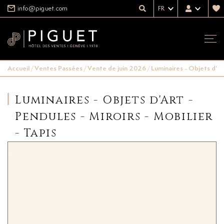
info@piguet.com
FR
Accueil
/
Ventes Passées
/
Vente de juin 2026
/
Luminaires - Objets d'Art
Luminaires - Objets d'Art -
Pendules - Miroirs - Mobilier
- Tapis