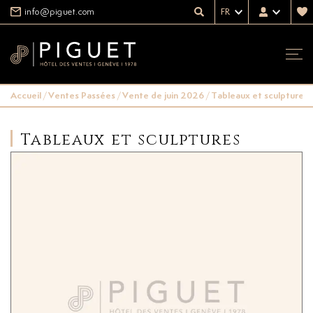
info@piguet.com
FR
Accueil
/
Ventes Passées
/
Vente de juin 2026
/
Tableaux et sculptures
Tableaux et sculptures