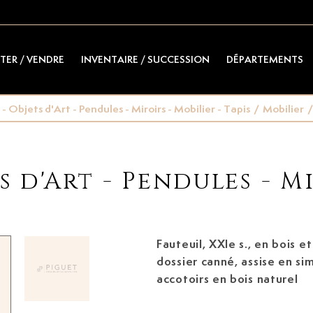
TER / VENDRE
INVENTAIRE / SUCCESSION
DÉPARTEMENTS
- Objets d'Art - Pendules - Miroirs - Mobilier - Tapis
/
Mobilier
/
s d'Art - Pendules - Mi
Fauteuil, XXIe s.,
en bois et métal teinté noir,
dossier canné, assise en simi
accotoirs en bois naturel