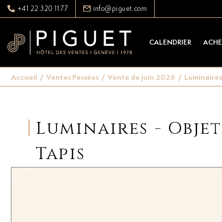
+41 22 320 11 77
info@piguet.com
CALENDRIER
ACHE
Accueil
/
Ventes Passées
/
Vente de juin 2026
/
Luminaires 
Luminaires - Objet
Tapis