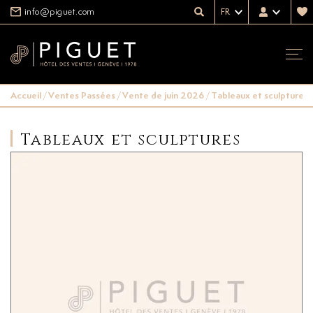
info@piguet.com
FR
Accueil
/
Ventes Passées
/
Vente de juin 2026
/
Tableaux et sculptures
Tableaux et sculptures