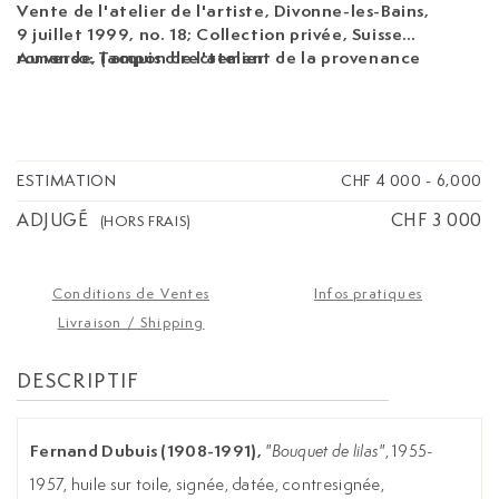
Vente de l'atelier de l'artiste, Divonne-les-Bains,
9 juillet 1999, no. 18; Collection privée, Suisse
romande, (acquis directement de la provenance
Au verso: Tampon de l'atelier
précédente)
ESTIMATION
CHF 4 000
-
6,000
ADJUGÉ
CHF 3 000
(HORS FRAIS)
Conditions de Ventes
Infos pratiques
Livraison / Shipping
DESCRIPTIF
Fernand Dubuis (1908-1991),
"Bouquet de lilas"
, 1955-
1957, huile sur toile, signée, datée, contresignée,