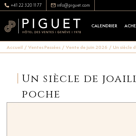
+41 22 320 11 77
info@piguet.com
CALENDRIER
ACHE
Accueil
/
Ventes Passées
/
Vente de juin 2026
/
Un siècle 
Un siècle de joail
poche