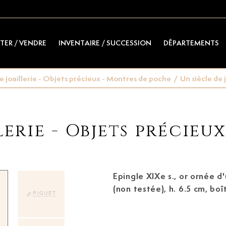
TER / VENDRE
INVENTAIRE / SUCCESSION
DÉPARTEMENTS
de joaillerie - Objets précieux - Montres de poche
/
Un siècle de j
lerie - Objets précieu
Epingle XIXe s.,
or ornée d'une perle blanche
(non testée), h. 6.5 cm, boî