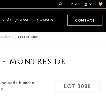
FR
CONTACT
VIDÉOS / PRESSE
LA MAISON
oaillerie
/
LOT N 3088
x - Montres de
LOT
3088
te