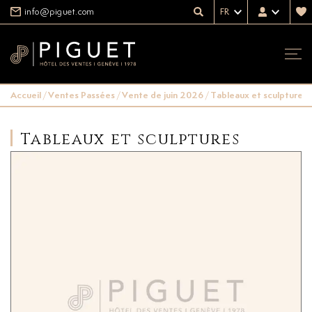
info@piguet.com
FR
Accueil
/
Ventes Passées
/
Vente de juin 2026
/
Tableaux et sculptures
Tableaux et sculptures