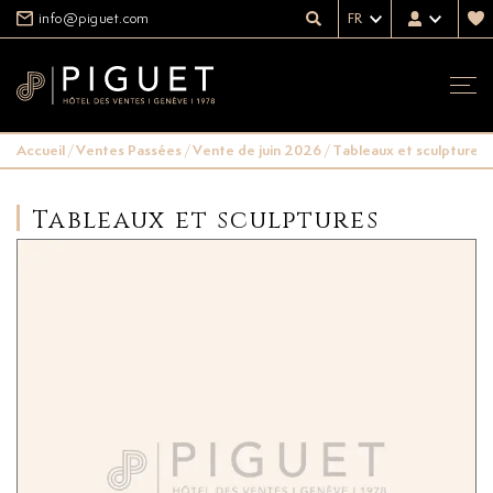
info@piguet.com
FR
Accueil
/
Ventes Passées
/
Vente de juin 2026
/
Tableaux et sculptures
Tableaux et sculptures