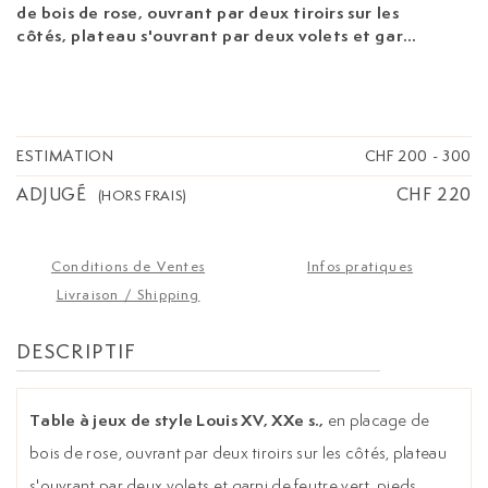
de bois de rose, ouvrant par deux tiroirs sur les
côtés, plateau s'ouvrant par deux volets et garni
de feutre vert, pieds galbés, dimensions le
plateau fermé: 74x70x48 cm, dimensions du
plateau ouvert: 71x96 cm
ESTIMATION
CHF 200
-
300
ADJUGÉ
CHF 220
(HORS FRAIS)
Conditions de Ventes
Infos pratiques
Livraison / Shipping
DESCRIPTIF
Table à jeux de style Louis XV, XXe s.,
en placage de
bois de rose, ouvrant par deux tiroirs sur les côtés, plateau
s'ouvrant par deux volets et garni de feutre vert, pieds