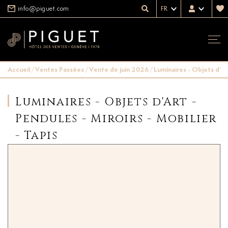
info@piguet.com
FR
Accueil
/
Ventes Passées
/
Vente de juin 2026
/
Luminaires - Objets d'Art
Luminaires - Objets d'Art -
Pendules - Miroirs - Mobilier
- Tapis