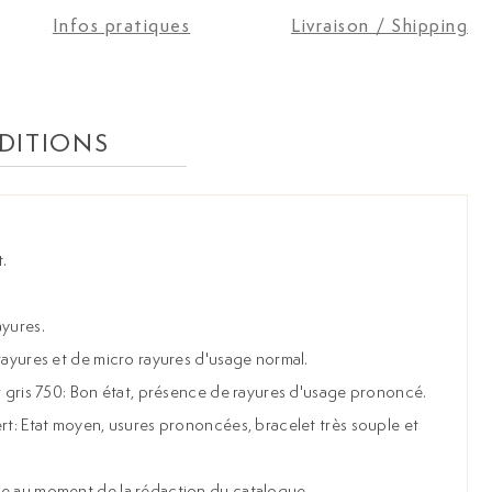
Infos pratiques
Livraison / Shipping
DITIONS
.
ayures.
 rayures et de micro rayures d'usage normal.
or gris 750: Bon état, présence de rayures d'usage prononcé.
ert: Etat moyen, usures prononcées, bracelet très souple et
he au moment de la rédaction du catalogue.