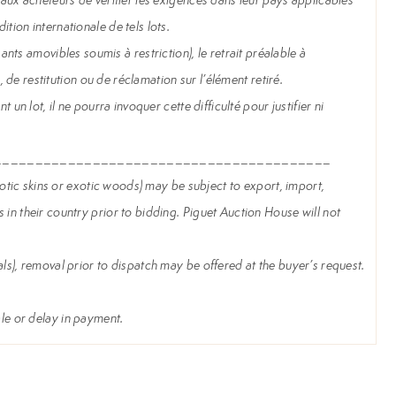
tion internationale de tels lots.
s amovibles soumis à restriction), le retrait préalable à
, de restitution ou de réclamation sur l’élément retiré.
un lot, il ne pourra invoquer cette difficulté pour justifier ni
_________________________________________
exotic skins or exotic woods) may be subject to export, import,
 in their country prior to bidding. Piguet Auction House will not
ls), removal prior to dispatch may be offered at the buyer’s request.
sale or delay in payment.