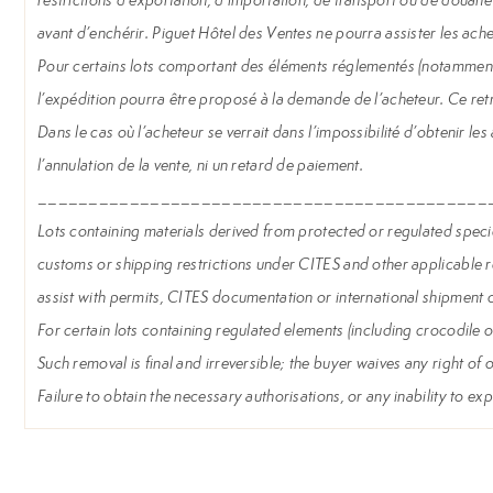
avant d’enchérir. Piguet Hôtel des Ventes ne pourra assister les ache
Pour certains lots comportant des éléments réglementés (notamment b
l’expédition pourra être proposé à la demande de l’acheteur. Ce retrait
Dans le cas où l’acheteur se verrait dans l’impossibilité d’obtenir les
l’annulation de la vente, ni un retard de paiement.
____________________________________________
Lots containing materials derived from protected or regulated species 
customs or shipping restrictions under CITES and other applicable reg
assist with permits, CITES documentation or international shipment o
For certain lots containing regulated elements (including crocodile o
Such removal is final and irreversible; the buyer waives any right of
Failure to obtain the necessary authorisations, or any inability to expo