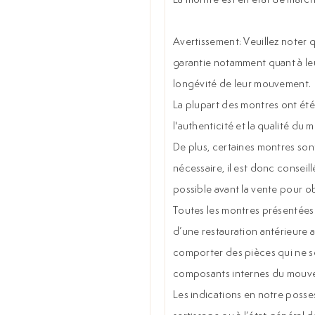
Avertissement: Veuillez noter q
garantie notamment quant à le
longévité de leur mouvement.
La plupart des montres ont été 
l'authenticité et la qualité du 
De plus, certaines montres sont
nécessaire, il est donc conseill
possible avant la vente pour o
Toutes les montres présentées s
d’une restauration antérieure a
comporter des pièces qui ne son
composants internes du mouve
Les indications en notre posses