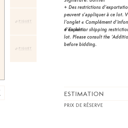
Signature: boîtier
+
Des restrictions d’exportati
peuvent s’appliquer à ce lot. V
l’onglet « Complément d’infor
+
d’enchérir.
Export or shipping restricti
lot. Please consult the ‘Additi
before bidding.
ESTIMATION
PRIX DE RÉSERVE