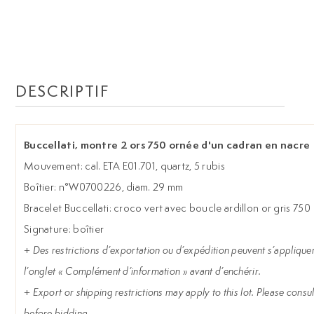
DESCRIPTIF
Buccellati, montre 2 ors 750 ornée d'un cadran en nacre
Mouvement: cal. ETA E01.701, quartz, 5 rubis
Boîtier: n°W0700226, diam. 29 mm
Bracelet Buccellati: croco vert avec boucle ardillon or gris 750
Signature: boîtier
+
Des restrictions d’exportation ou d’expédition peuvent s’appliquer 
l’onglet « Complément d’information » avant d’enchérir.
+
Export or shipping restrictions may apply to this lot. Please consul
before bidding.