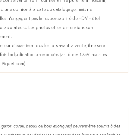
e conservation sont fournies à titre purement indicatif,
 d'une opinion à la date du catalogage, mais ne
Elles n'engagent pas la responsabilité de HDV Hôtel
collaborateurs. Les photos et les dimensions sont
ement.
teur d’examiner tous les lots avant la vente, il ne sera
ois l’adjudication prononcée. (art 6 des CGV inscrites
r Piguet.com).
igator, corail, peaux ou bois exotiques) peuvent être soumis à des
 aux acheteurs de vérifier les exigences dans leur pays applicables