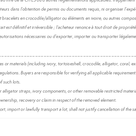
teurs dans l’obtention de permis ou documents requis, ni organiser l’expédi
racelets en crocodile/alligator ou éléments en ivoire, ou autres composant
 est définitif et irréversible ; l’acheteur renonce à tout droit de propriété
 autorisations nécessaires ou d’exporter, importer ou transporter légalement 
________________________________________________
or materials (including ivory, tortoiseshell, crocodile, alligator, coral, 
ulations. Buyers are responsible for verifying all applicable requirements
f such lots.
r alligator straps, ivory components, or other removable restricted materia
 ownership, recovery or claim in respect of the removed element.
rt, import or lawfully transport a lot, shall not justify cancellation of the 