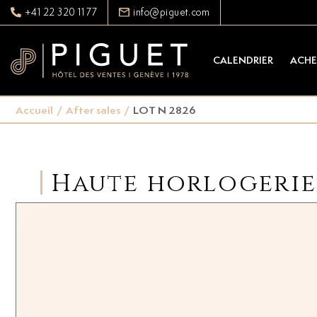
+41 22 320 11 77
info@piguet.com
CALENDRIER
ACHE
Accueil
/
After sales
/
LOT N 2826
Haute horlogerie 