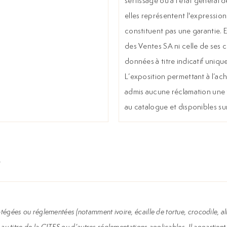
sertissage ou à l’état général d
elles représentent l'expression
constituent pas une garantie. 
des Ventes SA ni celle de ses 
données à titre indicatif uniqu
L’exposition permettant à l’ache
admis aucune réclamation une f
au catalogue et disponibles su
égées ou réglementées (notamment ivoire, écaille de tortue, crocodile, all
au titre de la CITES ou d’autres réglementations applicables. Il appartient