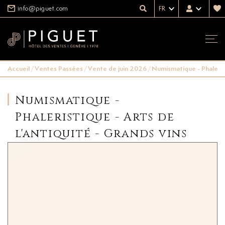
info@piguet.com
FR
Accueil
/
Ventes Passées
/
Vente de juin 2026
/
Numismatique - Phalerist
Numismatique -
Phaleristique - Arts de
l'antiquité - Grands vins