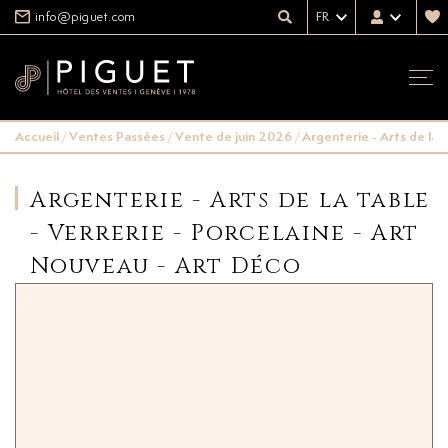
info@piguet.com
FR
Accueil
/
Ventes Passées
/
Vente de juin 2026
/
Argenterie - Arts de la 
Argenterie - Arts de la table
- Verrerie - Porcelaine - Art
Nouveau - Art Déco