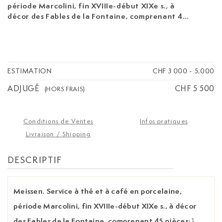
période Marcolini, fin XVIIIe-début XIXe s., à
décor des Fables de la Fontaine, comprenant 45
pièces:
1 sucrier, 1 présentoir à cuillers, 1 boîte à
thé, 1 cafetière, 1 pot à lait, 1 théière, 1 rince-
bol, 10 tasses à thé, 12 tasses à café, 17
soucoupes (restaurations)
ESTIMATION
CHF 3 000
-
5,000
ADJUGÉ
CHF 5 500
(HORS FRAIS)
Conditions de Ventes
Infos pratiques
Livraison / Shipping
DESCRIPTIF
Meissen. Service à thé et à café en porcelaine,
période Marcolini, fin XVIIIe-début XIXe s., à décor
des Fables de la Fontaine, comprenant 45 pièces:
1