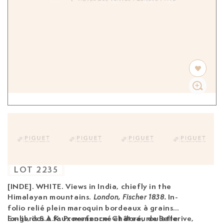
LOT
2235
[INDE]. WHITE. Views in India, chiefly in the
Himalayan mountains.
In-
London, Fischer 1838.
folio relié plein maroquin bordeaux à grains
longs, dos à faux nerfs orné et doré, roulette
Ex-libris S.A.K. Provenance: Château de Bellerive,