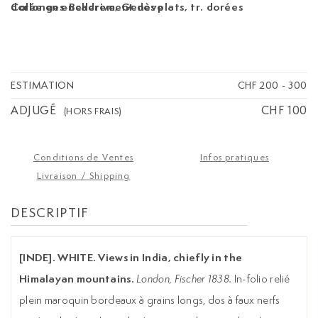
dorée en encadrement des plats, tr. dorées
Collonges-Bellerive, Genève
(
). 94 pp. Orné d'un titre gravé
Reliure de l'époque
et de 37 planches dont le frontispice gravées par
Turner, Stanfield, Roberts, Allom... Première
édition de cet ouvrage qui compile les dessins du
lieutenant White avec le texte d'Emma Roberts.
ESTIMATION
CHF 200
-
300
Bon état malgré des usures à la reliure
ADJUGÉ
CHF 100
(HORS FRAIS)
Conditions de Ventes
Infos pratiques
Livraison / Shipping
DESCRIPTIF
[INDE]. WHITE. Views in India, chiefly in the
Himalayan mountains.
London, Fischer 1838.
In-folio relié
plein maroquin bordeaux à grains longs, dos à faux nerfs