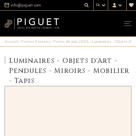
info@piguet.com
FR
Accueil
/
Ventes Passées
/
Vente de juin 2026
/
Luminaires - Objets d'Art
Luminaires - Objets d'Art -
Pendules - Miroirs - Mobilier
- Tapis