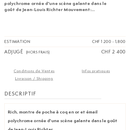
polychrome ornée d'une scène galante dans le
goût de Jean-Louis Richter
Mouvement:
mécanique Boîtier: diam. 51 mm Signature:
cadran, mouvement Poids: 73g
ESTIMATION
CHF 1 200
-
1,800
ADJUGÉ
CHF 2 400
(HORS FRAIS)
Conditions de Ventes
Infos pratiques
Livraison / Shipping
DESCRIPTIF
Rich, montre de poche à coq en or et émail
polychrome ornée d'une scène galante dans le goût
de Jean-Louis Richter