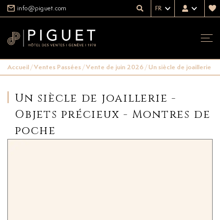
info@piguet.com
FR
Accueil
/
Ventes Passées
/
Vente de juin 2026
/
Un siècle de joaillerie 
Un siècle de joaillerie -
Objets précieux - Montres de
poche