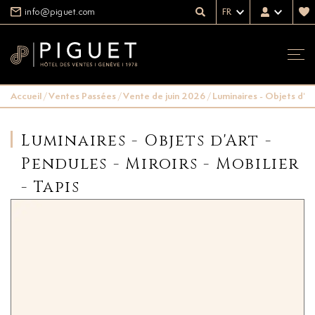
info@piguet.com
FR
Accueil
/
Ventes Passées
/
Vente de juin 2026
/
Luminaires - Objets d'Art
Luminaires - Objets d'Art -
Pendules - Miroirs - Mobilier
- Tapis