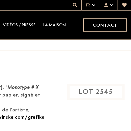
FR
CONTACT
VIDÉOS / PRESSE
LA MAISON
9)
, "
Monotype # X
LOT
2545
 papier, signé et
de l'artiste,
inska.com/grafika