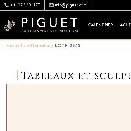
+41 22 320 11 77
info@piguet.com
CALENDRIER
ACHE
Accueil
/
After sales
/
LOT N 2545
Tableaux et sculp