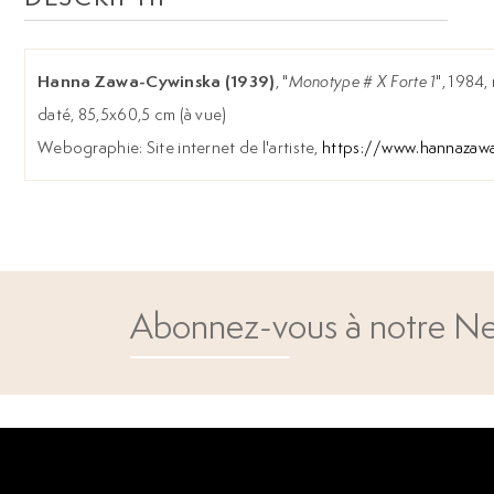
Hanna Zawa-Cywinska (1939)
, "
Monotype # X Forte 1
", 1984,
daté, 85,5x60,5 cm (à vue)
Webographie: Site internet de l'artiste,
https://www.hannazawa
Abonnez-vous à notre Ne