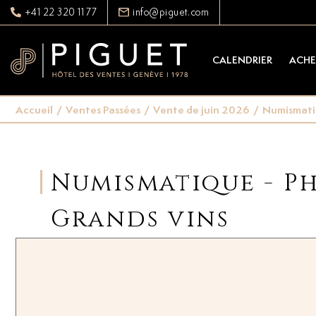
+41 22 320 11 77
info@piguet.com
CALENDRIER
ACHE
Accueil
/
Ventes Passées
/
Vente de juin 2026
/
Numismatiqu
Numismatique - Pha
Grands vins