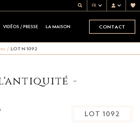
FR
CONTACT
VIDÉOS / PRESSE
LA MAISON
ins
/
LOT N 1092
l'antiquité -
s
LOT
1092