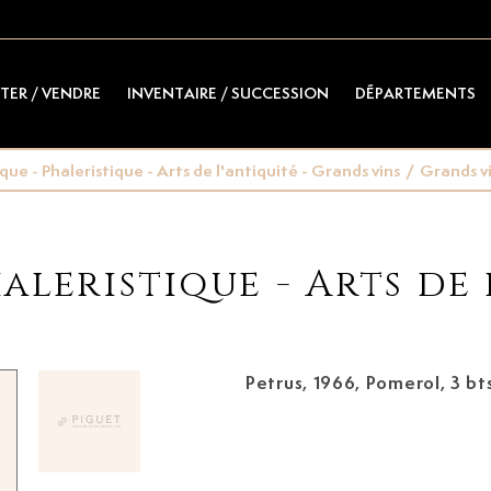
TER / VENDRE
INVENTAIRE / SUCCESSION
DÉPARTEMENTS
e - Phaleristique - Arts de l'antiquité - Grands vins
/
Grands v
leristique - Arts de 
Petrus, 1966,
Pomerol, 3 bt