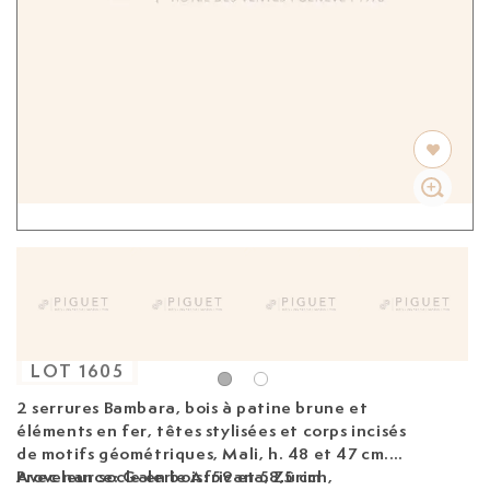
LOT
1605
2 serrures Bambara
, bois à patine brune et
éléments en fer, têtes stylisées et corps incisés
de motifs géométriques, Mali, h. 48 et 47 cm.
Avec leur socle en bois: 59 et 58,5 cm
Provenance: Galerie Africana, Zürich,