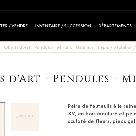
TER / VENDRE
INVENTAIRE / SUCCESSION
DÉPARTEMENTS
- Objets d'Art - Pendules - Miroirs - Mobilier - Tapis
/
Mobilier
/
s d'Art - Pendules - Mi
Paire de fauteuils à la rei
XV,
en bois mouluré et peint gris à décor
sculpté de fleurs, pieds ga
soierie beige à décor de pa