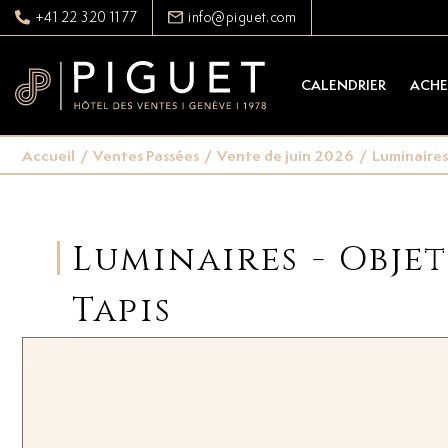
+41 22 320 11 77
info@piguet.com
CALENDRIER
ACHE
Accueil
/
Ventes Passées
/
Vente de juin 2026
/
Luminaires 
Luminaires - Objet
Tapis