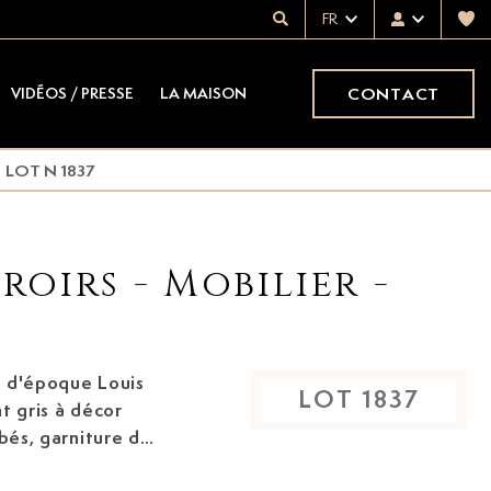
FR
CONTACT
VIDÉOS / PRESSE
LA MAISON
LOT N 1837
roirs - Mobilier -
ne d'époque Louis
LOT
1837
lbés, garniture de
lmiers et au