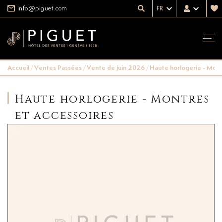
info@piguet.com
FR
Accueil
/
Ventes Passées
/
Vente de juin 2026
/
Haute horlogerie - Mont
Haute horlogerie - Montres
et accessoires