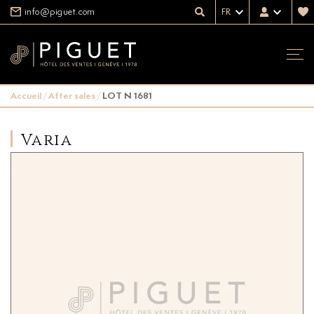
info@piguet.com
FR
Accueil
/
After sales
/
LOT N 1681
Varia