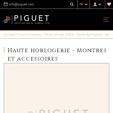
info@piguet.com
FR
Accueil
/
Ventes Passées
/
Vente de juin 2026
/
Haute horlogerie - Mont
Haute horlogerie - Montres
et accessoires