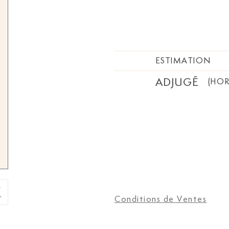
brun et surmontée d'une a
couronnée, 277x125 cm
ESTIMATION
ADJUGÉ
(HOR
Conditions de Ventes