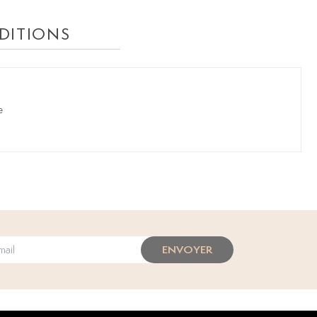
DITIONS
e
ENVOYER