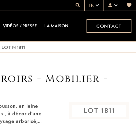
FR
CONTACT
VIDÉOS / PRESSE
LA MAISON
LOT N 1811
roirs - Mobilier -
busson, en laine
LOT
1811
s.
, à décor d'une
ysage arborisé,
ibuts sur fond