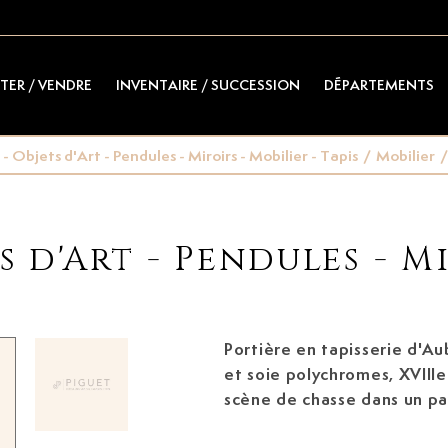
TER / VENDRE
INVENTAIRE / SUCCESSION
DÉPARTEMENTS
- Objets d'Art - Pendules - Miroirs - Mobilier - Tapis
/
Mobilier
/
s d'Art - Pendules - Mi
Portière en tapisserie d'Au
et soie polychromes, XVIIIe 
scène de chasse dans un pa
bordure agrémentée d'attr