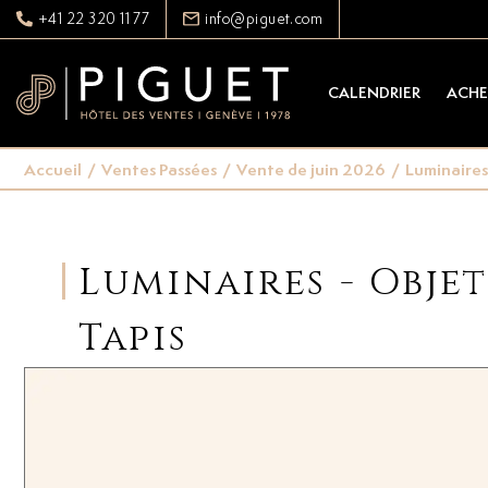
+41 22 320 11 77
info@piguet.com
CALENDRIER
ACHE
Accueil
/
Ventes Passées
/
Vente de juin 2026
/
Luminaires 
Luminaires - Objet
Tapis