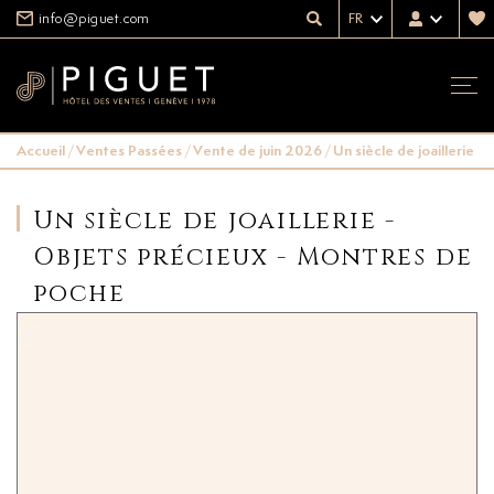
info@piguet.com
FR
Accueil
/
Ventes Passées
/
Vente de juin 2026
/
Un siècle de joaillerie 
Un siècle de joaillerie -
Objets précieux - Montres de
poche