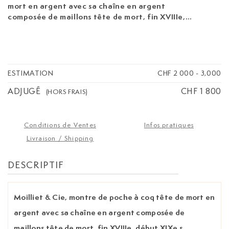
mort en argent avec sa chaîne en argent
composée de maillons tête de mort, fin XVIIIe,
début XIXe s.
Mouvement: mécanique, n°6259
Boîtier: dim. 45 x 29 mm Signature: cadran,
mouvement
ESTIMATION
CHF 2 000
-
3,000
ADJUGÉ
CHF 1 800
(HORS FRAIS)
Conditions de Ventes
Infos pratiques
Livraison / Shipping
DESCRIPTIF
Moilliet & Cie, montre de poche à coq tête de mort en
argent avec sa chaîne en argent composée de
maillons tête de mort, fin XVIIIe, début XIXe s.