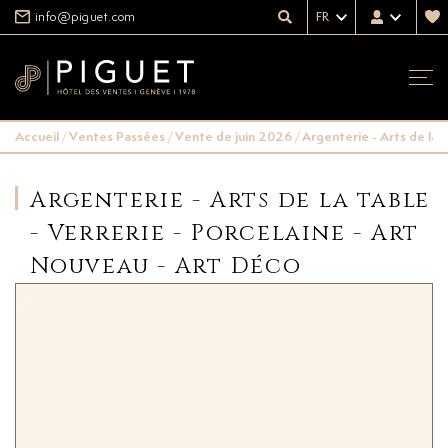
info@piguet.com
FR
Accueil
/
Ventes Passées
/
Vente de juin 2026
/
Argenterie - Arts de la 
Argenterie - Arts de la table
- Verrerie - Porcelaine - Art
Nouveau - Art Déco