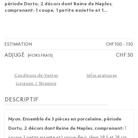
période Dortu, 2 décors dont Reine de Naples,
comprenant:
1 coupe, 1 petite assiette et 1
pique-fleur, diam. 18,5 et 28 cm, h. 10 cm
ESTIMATION
CHF 100
-
150
ADJUGÉ
CHF 50
(HORS FRAIS)
Conditions de Ventes
Infos pratiques
Livraison / Shipping
DESCRIPTIF
Nyon. Ensemble de 3 pièces en porcelaine, période
Dortu, 2 décors dont Reine de Naples, comprenant:
1
coupe, 1 petite assiette et 1 pique-fleur, diam. 18,5 et 28 cm,