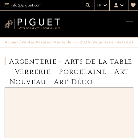
info@piguet.com
FR
Accueil
/
Ventes Passées
/
Vente de juin 2026
/
Argenterie - Arts de la 
Argenterie - Arts de la table
- Verrerie - Porcelaine - Art
Nouveau - Art Déco