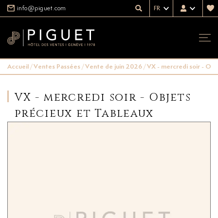
info@piguet.com
FR
Accueil
/
Ventes Passées
/
Vente de juin 2026
/
VX - mercredi soir - Ob
VX - mercredi soir - Objets
précieux et Tableaux