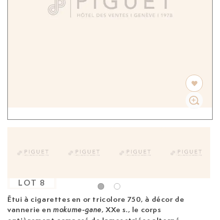
LOT
8
Étui à cigarettes en or tricolore 750, à décor de
vannerie en
, XXe s.,
le corps
mokume-gane