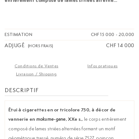
entièrement composé de lames striées alternées
formant un motif géométrique tressé, numéro de
série 7527, poinçon d'orfèvre Charles Holl,
10,5x8,5 cm, 201g
ESTIMATION
CHF 15 000
-
20,000
ADJUGÉ
CHF 14 000
(HORS FRAIS)
Conditions de Ventes
Infos pratiques
Livraison / Shipping
DESCRIPTIF
Étui à cigarettes en or tricolore 750, à décor de
vannerie en
, XXe s.,
le corps entièrement
mokume-gane
composé de lames striées alternées formant un motif
géométrique tressé, numéro de série 7527, poinçon