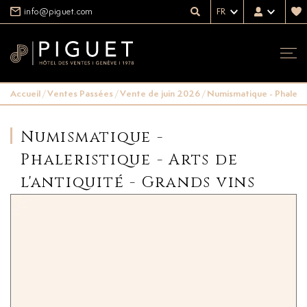
info@piguet.com
FR
Accueil
/
Ventes Passées
/
Vente de juin 2026
/
Numismatique - Phalerist
Numismatique -
Phaleristique - Arts de
l'antiquité - Grands vins