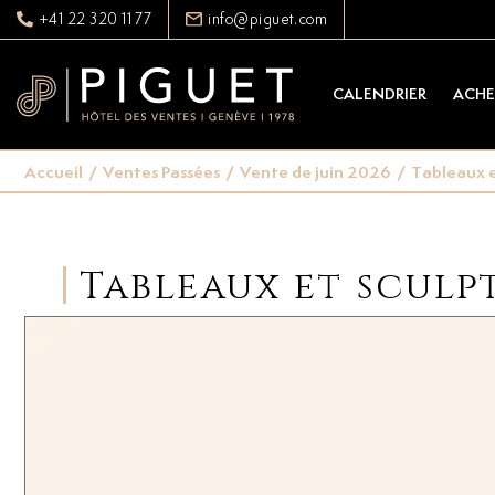
+41 22 320 11 77
info@piguet.com
CALENDRIER
ACHE
Accueil
/
Ventes Passées
/
Vente de juin 2026
/
Tableaux e
Tableaux et sculp