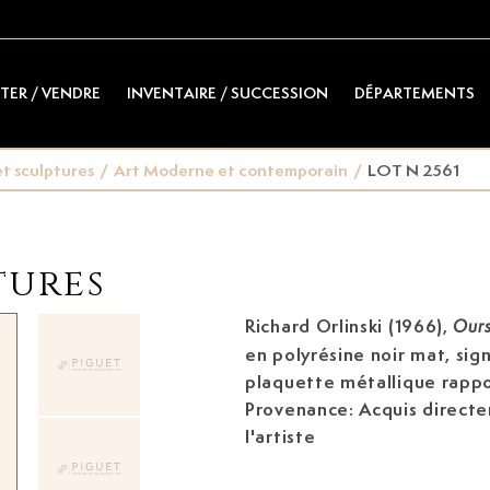
TER / VENDRE
INVENTAIRE / SUCCESSION
DÉPARTEMENTS
t sculptures
/
Art Moderne et contemporain
/
LOT N 2561
tures
Richard Orlinski (1966)
,
Ours
en polyrésine noir mat, sig
plaquette métallique rappo
Provenance: Acquis direct
l'artiste