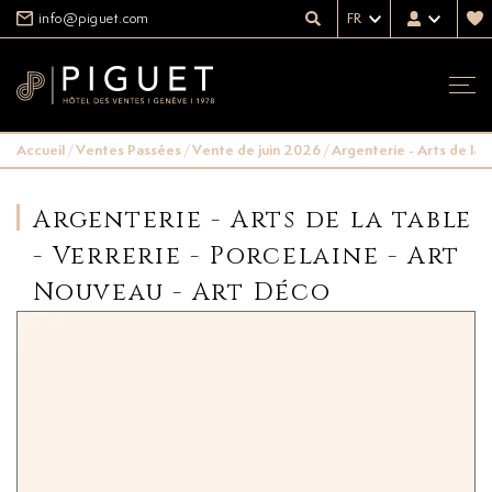
info@piguet.com
FR
Accueil
/
Ventes Passées
/
Vente de juin 2026
/
Argenterie - Arts de la 
Argenterie - Arts de la table
- Verrerie - Porcelaine - Art
Nouveau - Art Déco