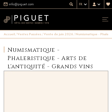
info@piguet.com
FR
Accueil
/
Ventes Passées
/
Vente de juin 2026
/
Numismatique - Phalerist
Numismatique -
Phaleristique - Arts de
l'antiquité - Grands vins