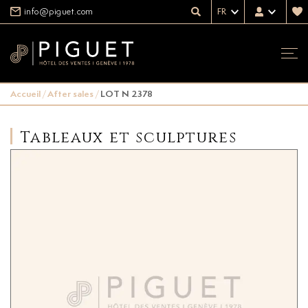
info@piguet.com
FR
Accueil
/
After sales
/
LOT N 2378
Tableaux et sculptures