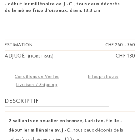
- début Ier millénaire av. J.-C.
, tous deux décorés
de la même frise d'oiseaux, diam. 13,3 cm
ESTIMATION
CHF 260
-
360
ADJUGÉ
CHF 130
(HORS FRAIS)
Conditions de Ventes
Infos pratiques
Livraison / Shipping
DESCRIPTIF
2 saillants de bouclier en bronze, Luristan, fin IIe -
début Ier millénaire av. J.-C.
, tous deux décorés de la
même frise d'oiseaux, diam. 13,3 cm