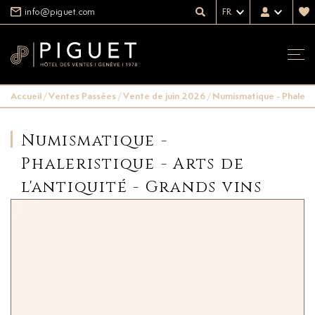
info@piguet.com
FR
Accueil
/
Ventes Passées
/
Vente de juin 2026
/
Numismatique - Phalerist
Numismatique -
Phaleristique - Arts de
l'antiquité - Grands vins