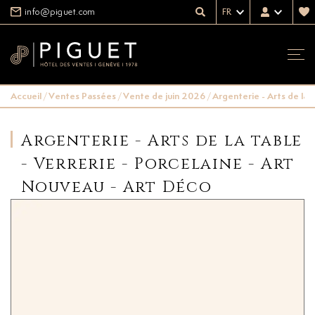
info@piguet.com
FR
Accueil
/
Ventes Passées
/
Vente de juin 2026
/
Argenterie - Arts de la 
Argenterie - Arts de la table
- Verrerie - Porcelaine - Art
Nouveau - Art Déco