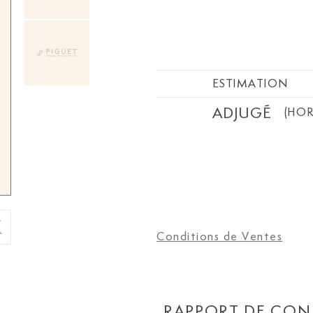
Hollande
. Bien complet de 
imprimée “À mon ami G.-S.
conservateur-adjoint de la
Caen”, datée du 18 avril 1
les pages liminaires non chi
ESTIMATION
collation. Très bel exempla
ADJUGÉ
(HOR
Conditions de Ventes
RAPPORT DE CON