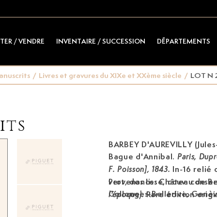
TER / VENDRE
INVENTAIRE / SUCCESSION
DÉPARTEMENTS
anuscrits
/
Livres et gravures du XIXe et XXème siècle
/
LOT N 
its
BARBEY D'AUREVILLY (Jules
Bague d'Annibal.
Paris, Dupr
In-16 relié
F. Poisson], 1843.
vert, dos lisse, couv. cons
Provenance: Château de Bel
Collonges-Bellerive, Genè
.
Rare édition origi
l'époque)
exemplaires seulement, cel