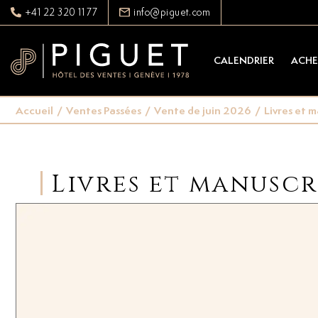
+41 22 320 11 77
info@piguet.com
CALENDRIER
ACHE
Accueil
/
Ventes Passées
/
Vente de juin 2026
/
Livres et m
Livres et manuscr