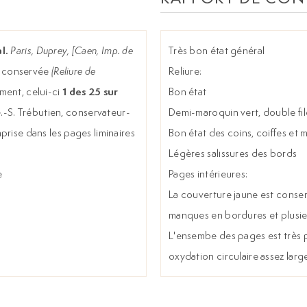
l.
Paris, Duprey, [Caen, Imp. de
Très bon état général
v. conservée
(Reliure de
Reliure:
1 des 25 sur
ment, celui-ci
Bon état
.-S. Trébutien, conservateur-
Demi-maroquin vert, double fil
prise dans les pages liminaires
Bon état des coins, coiffes et 
Légères salissures des bords
e
Pages intérieures:
La couverture jaune est conser
manques en bordures et plusie
L'ensembe des pages est très 
oxydation circulaire assez larg