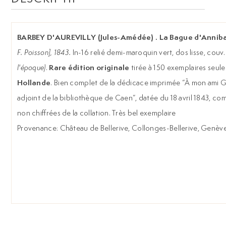
BARBEY D'AUREVILLY (Jules-Amédée) . La Bague d'Anniba
F. Poisson], 1843.
In-16 relié demi-maroquin vert, dos lisse, cou
Rare édition originale
l'époque)
.
tirée à 150 exemplaires seule
Hollande
. Bien complet de la dédicace imprimée “À mon ami G
adjoint de la bibliothèque de Caen”, datée du 18 avril 1843, com
non chiffrées de la collation. Très bel exemplaire
Provenance: Château de Bellerive, Collonges-Bellerive, Genèv