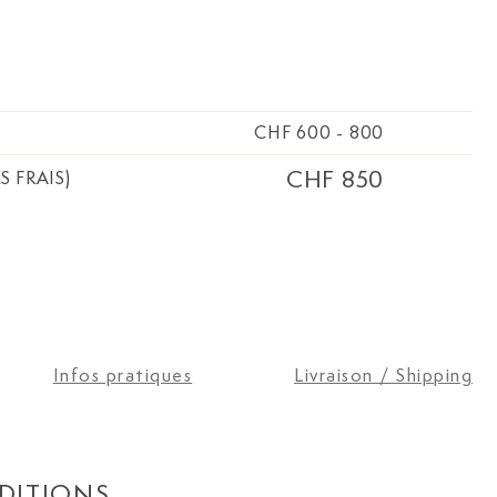
la dédicace
 Trébutien,
 bibliothèque de
843, comprise dans
ffrées de la
CHF 600
-
800
ire
CHF 850
S FRAIS)
Infos pratiques
Livraison / Shipping
DITIONS