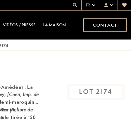
FR
CONTACT
VIDÉOS / PRESSE
LA MAISON
2174
-Amédée) . La
LOT
2174
ey, [Caen, Imp. de
 demi-maroquin
ervée
lerive,
(Reliure de
ve
nale
tirée à 150
ui-ci
1 des 25 sur