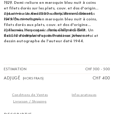
. Demi-reliure en maroquin bleu nuit à coins
1929
et filets dorés sur les plats, couv. et dos d'origine
conservés. Un des 2500 exemplaires numérotés
2) Lettre aux Américains
.
Paris, Bernard Grasset,
sur alfa. non rogné
. Demi-reliure en maroquin bleu nuit à coins,
1949
filets dorés aux plats, couv. et dos d'origine
conservés, non rogné, comme le précédent. Un
3) Thomas l'Imposteur.
.
Paris, Gallimard, 1943
des 530 exemplaires numérotés sur Johannot.
Reliure d'éditeur d'après Prassinos. Avec envoi et
dessin autographe de l'auteur daté 1944.
ESTIMATION
CHF 300
-
500
ADJUGÉ
CHF 400
(HORS FRAIS)
Conditions de Ventes
Infos pratiques
Livraison / Shipping