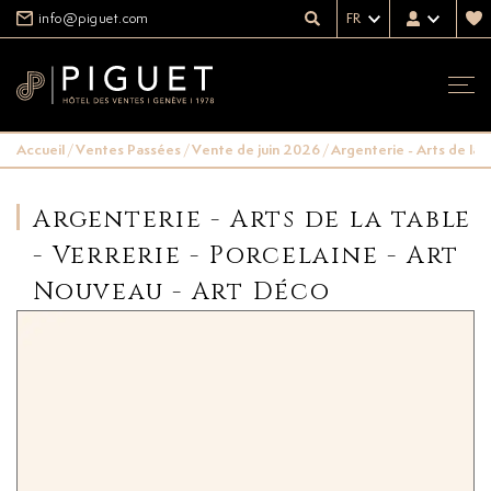
info@piguet.com
FR
Accueil
/
Ventes Passées
/
Vente de juin 2026
/
Argenterie - Arts de la 
Argenterie - Arts de la table
- Verrerie - Porcelaine - Art
Nouveau - Art Déco