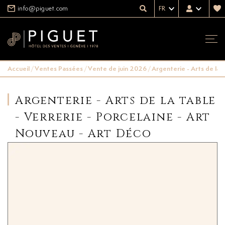
info@piguet.com
FR
Accueil
/
Ventes Passées
/
Vente de juin 2026
/
Argenterie - Arts de la 
Argenterie - Arts de la table
- Verrerie - Porcelaine - Art
Nouveau - Art Déco