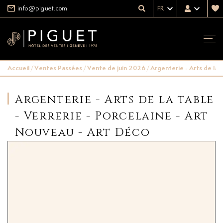
info@piguet.com
FR
Accueil
/
Ventes Passées
/
Vente de juin 2026
/
Argenterie - Arts de la 
Argenterie - Arts de la table
- Verrerie - Porcelaine - Art
Nouveau - Art Déco