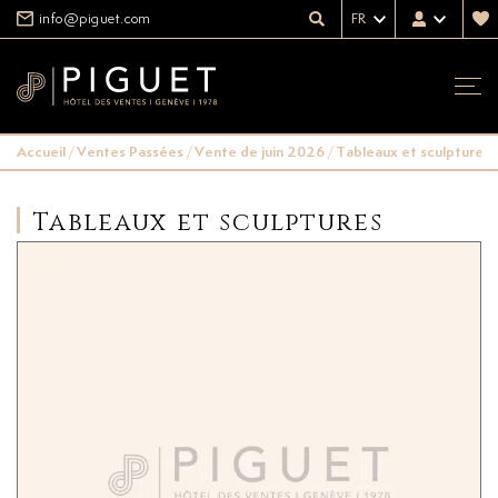
info@piguet.com
FR
Accueil
/
Ventes Passées
/
Vente de juin 2026
/
Tableaux et sculptures
Tableaux et sculptures