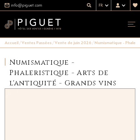
info@piguet.com
FR
Accueil
/
Ventes Passées
/
Vente de juin 2026
/
Numismatique - Phalerist
Numismatique -
Phaleristique - Arts de
l'antiquité - Grands vins