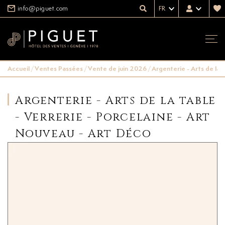
info@piguet.com
FR
Accueil
/
Ventes Passées
/
Vente de juin 2026
/
Argenterie - Arts de la 
Argenterie - Arts de la table
- Verrerie - Porcelaine - Art
Nouveau - Art Déco