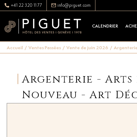
+41 22 320 11 77
info@piguet.com
CALENDRIER
ACHE
Accueil
/
Ventes Passées
/
Vente de juin 2026
/
Argenterie 
Argenterie - Arts 
Nouveau - Art Dé