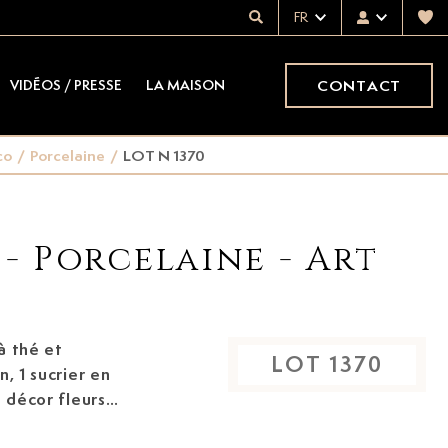
FR
CONTACT
VIDÉOS / PRESSE
LA MAISON
co
/
Porcelaine
/
LOT N 1370
 - Porcelaine - Art
à thé et
LOT
1370
, 1 sucrier en
blée or