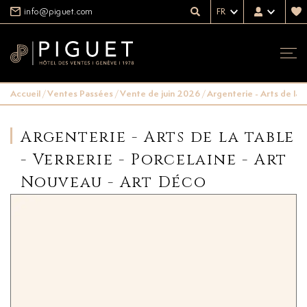
info@piguet.com
FR
Accueil
/
Ventes Passées
/
Vente de juin 2026
/
Argenterie - Arts de la 
Argenterie - Arts de la table
- Verrerie - Porcelaine - Art
Nouveau - Art Déco