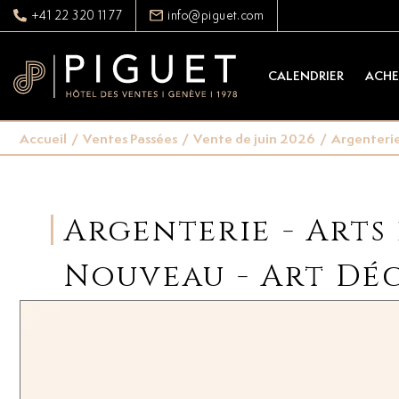
+41 22 320 11 77
info@piguet.com
CALENDRIER
ACHE
Accueil
/
Ventes Passées
/
Vente de juin 2026
/
Argenterie 
Argenterie - Arts 
Nouveau - Art Dé