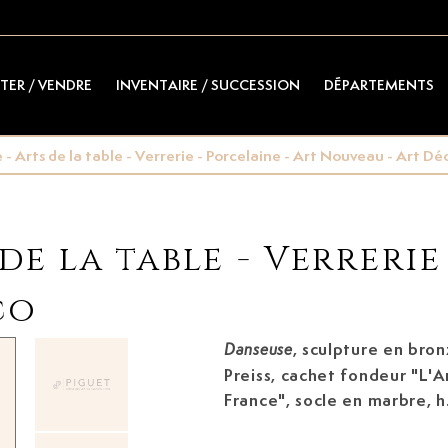
TER / VENDRE
INVENTAIRE / SUCCESSION
DÉPARTEMENTS
- Arts de la table - Verrerie - Porcelaine - Art Nouveau - Art Dé
de la table - Verrerie
co
, sculpture en bron
Danseuse
Preiss,
cachet fondeur "L'Art Bronze qualité
France", socle en marbre, h