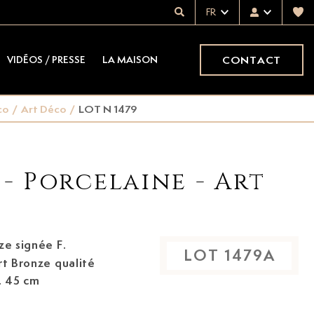
FR
CONTACT
VIDÉOS / PRESSE
LA MAISON
co
/
Art Déco
/
LOT N 1479
 - Porcelaine - Art
ze signée F.
LOT
1479
A
. 45 cm