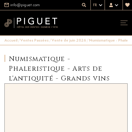
info@piguet.com
FR
Accueil
/
Ventes Passées
/
Vente de juin 2026
/
Numismatique - Phalerist
Numismatique -
Phaleristique - Arts de
l'antiquité - Grands vins